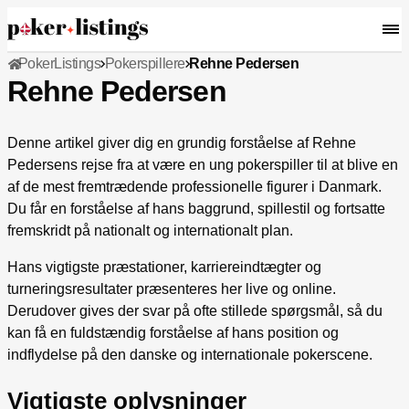
PokerListings
Pokerspillere
Rehne Pedersen
Rehne Pedersen
Denne artikel giver dig en grundig forståelse af Rehne
Pedersens rejse fra at være en ung pokerspiller til at blive en
af de mest fremtrædende professionelle figurer i Danmark.
Du får en forståelse af hans baggrund, spillestil og fortsatte
fremskridt på nationalt og internationalt plan.
Hans vigtigste præstationer, karriereindtægter og
turneringsresultater præsenteres her live og online.
Derudover gives der svar på ofte stillede spørgsmål, så du
kan få en fuldstændig forståelse af hans position og
indflydelse på den danske og internationale pokerscene.
Vigtigste oplysninger