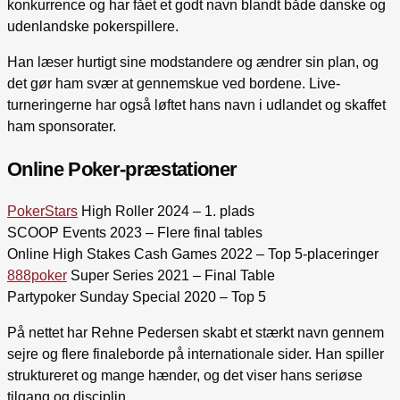
konkurrence og har fået et godt navn blandt både danske og
udenlandske pokerspillere.
Han læser hurtigt sine modstandere og ændrer sin plan, og
det gør ham svær at gennemskue ved bordene. Live-
turneringerne har også løftet hans navn i udlandet og skaffet
ham sponsorater.
Online Poker-præstationer
PokerStars
High Roller 2024 – 1. plads
SCOOP Events 2023 – Flere final tables
Online High Stakes Cash Games 2022 – Top 5-placeringer
888poker
Super Series 2021 – Final Table
Partypoker Sunday Special 2020 – Top 5
På nettet har Rehne Pedersen skabt et stærkt navn gennem
sejre og flere finaleborde på internationale sider. Han spiller
struktureret og mange hænder, og det viser hans seriøse
tilgang og disciplin.