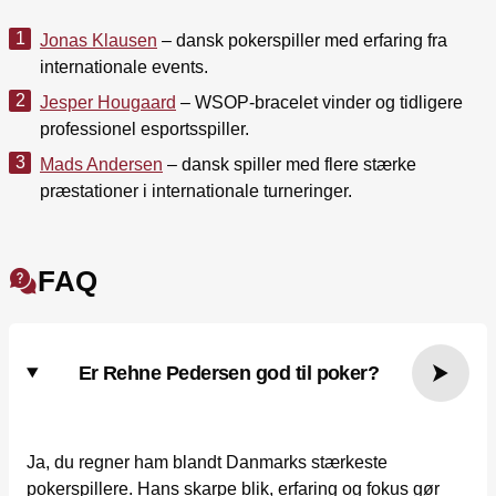
Jonas Klausen
– dansk pokerspiller med erfaring fra
internationale events.
Jesper Hougaard
– WSOP-bracelet vinder og tidligere
professionel esportsspiller.
Mads Andersen
– dansk spiller med flere stærke
præstationer i internationale turneringer.
FAQ
Er Rehne Pedersen god til poker?
Ja, du regner ham blandt Danmarks stærkeste
pokerspillere. Hans skarpe blik, erfaring og fokus gør