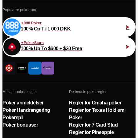
Populære pokerrum:
888 Poker
100% Op Til 1 000 DKK
PokerStars
100% Up To $600 + $30 Free
Mest populære sider
De bedste pokerregler
Poker anmeldelser
Regler for Omaha poker
Poker Handrangering
Regler for Texas Hold'em
Pokerspil
Poker
Poker bonusser
Regler for 7 Card Stud
Regler for Pineapple