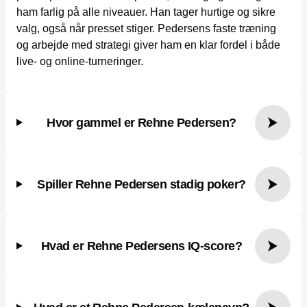
ham farlig på alle niveauer. Han tager hurtige og sikre
valg, også når presset stiger. Pedersens faste træning
og arbejde med strategi giver ham en klar fordel i både
live- og online-turneringer.
Hvor gammel er Rehne Pedersen?
Spiller Rehne Pedersen stadig poker?
Hvad er Rehne Pedersens IQ-score?