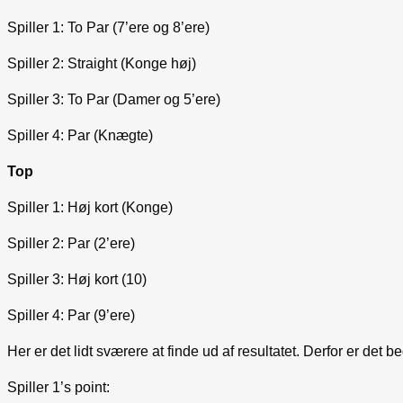
Spiller 1: To Par (7’ere og 8’ere)
Spiller 2: Straight (Konge høj)
Spiller 3: To Par (Damer og 5’ere)
Spiller 4: Par (Knægte)
Top
Spiller 1: Høj kort (Konge)
Spiller 2: Par (2’ere)
Spiller 3: Høj kort (10)
Spiller 4: Par (9’ere)
Her er det lidt sværere at finde ud af resultatet. Derfor er det be
Spiller 1’s point: