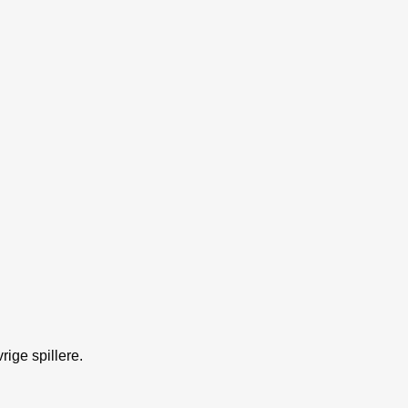
vrige spillere.