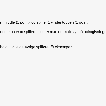
er middle (1 point), og spiller 1 vinder toppen (1 point).
Når der kun er to spillere, holder man normalt styr på pointgivning
hold til alle de øvrige spillere. Et eksempel: