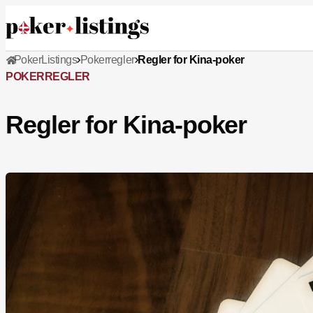
PokerListings
Pokerregler
Regler for Kina-poker
POKERREGLER
Regler for Kina-poker