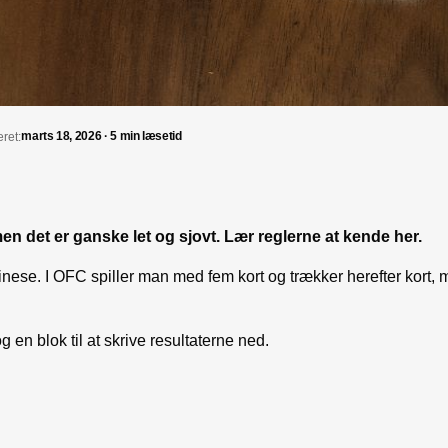
marts 18, 2026 · 5 min læsetid
eret:
en det er ganske let og sjovt. Lær reglerne at kende her.
e. I OFC spiller man med fem kort og trækker herefter kort, m
og en blok til at skrive resultaterne ned.