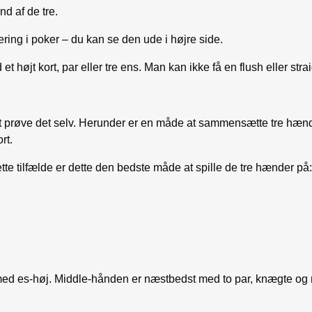
d af de tre.
ing i poker – du kan se den ude i højre side.
højt kort, par eller tre ens. Man kan ikke få en flush eller strai
 prøve det selv. Herunder er en måde at sammensætte tre hænde
rt.
te tilfælde er dette den bedste måde at spille de tre hænder på:
d es-høj. Middle-hånden er næstbedst med to par, knægte og 