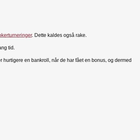
okerturneringer
. Dette kaldes også rake.
ang tid.
r hurtigere en bankroll, når de har fået en bonus, og dermed