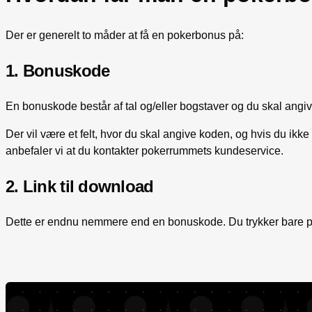
Der er generelt to måder at få en pokerbonus på:
1. Bonuskode
En bonuskode består af tal og/eller bogstaver og du skal angive 
Der vil være et felt, hvor du skal angive koden, og hvis du ikk
anbefaler vi at du kontakter pokerrummets kundeservice.
2. Link til download
Dette er endnu nemmere end en bonuskode. Du trykker bare på li