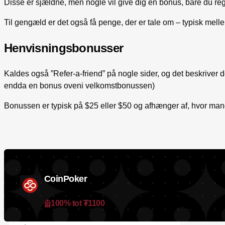
Disse er sjældne, men nogle vil give dig en bonus, bare du reg
Til gengæld er det også få penge, der er tale om – typisk mell
Henvisningsbonusser
Kaldes også ”Refer-a-friend” på nogle sider, og det beskriver 
endda en bonus oveni velkomstbonussen)
Bonussen er typisk på $25 eller $50 og afhænger af, hvor man
CoinPoker
100% tot ₮1100