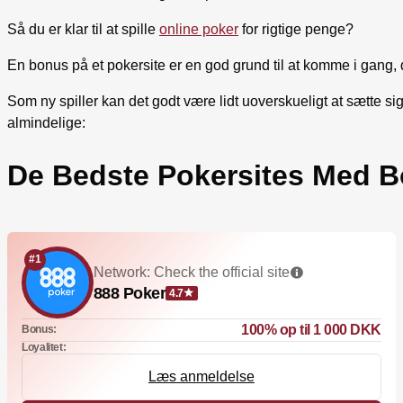
Så du er klar til at spille
online poker
for rigtige penge?
En bonus på et pokersite er en god grund til at komme i gang, d
Som ny spiller kan det godt være lidt uoverskueligt at sætte si
almindelige:
De Bedste Pokersites Med 
#1
Network: Check the official site
888 Poker
4.7
100% op til 1 000 DKK
Bonus:
Loyalitet:
Læs anmeldelse