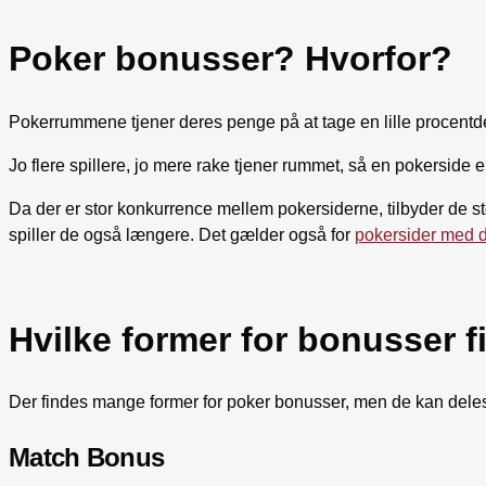
Poker bonusser? Hvorfor?
Pokerrummene tjener deres penge på at tage en lille procentdel 
Jo flere spillere, jo mere rake tjener rummet, så en pokerside er 
Da der er stor konkurrence mellem pokersiderne, tilbyder de s
spiller de også længere. Det gælder også for
pokersider med d
Hvilke former for bonusser f
Der findes mange former for poker bonusser, men de kan deles i
Match Bonus