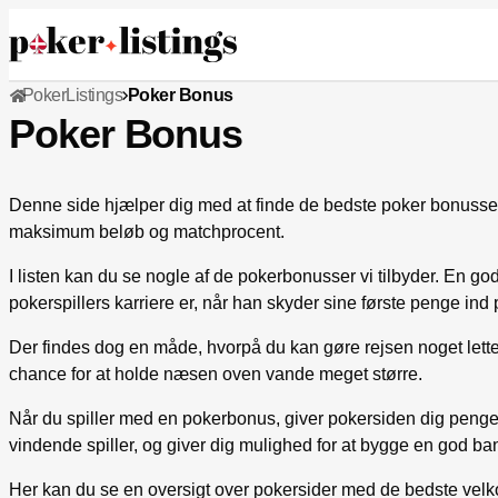
PokerListings
Poker Bonus
Poker Bonus
Denne side hjælper dig med at finde de bedste poker bonusser
maksimum beløb og matchprocent.
I listen kan du se nogle af de pokerbonusser vi tilbyder. En 
pokerspillers karriere er, når han skyder sine første penge ind p
Der findes dog en måde, hvorpå du kan gøre rejsen noget lette
chance for at holde næsen oven vande meget større.
Når du spiller med en pokerbonus, giver pokersiden dig penge hv
vindende spiller, og giver dig mulighed for at bygge en god ban
Her kan du se en oversigt over pokersider med de bedste velk