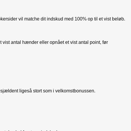
okersider vil matche dit indskud med 100% op til et vist beløb.
ist antal hænder eller opnået et vist antal point, før
g sjældent ligeså stort som i velkomstbonussen.