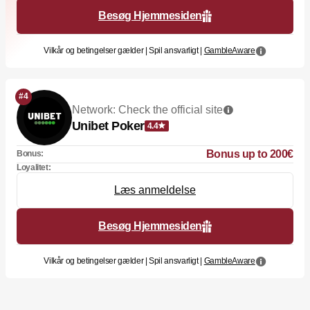
Besøg Hjemmesiden
Vilkår og betingelser gælder | Spil ansvarligt |
GambleAware
#4
Network: Check the official site
Unibet Poker
4.4
Bonus up to 200€
Bonus:
Loyalitet:
Læs anmeldelse
Besøg Hjemmesiden
Vilkår og betingelser gælder | Spil ansvarligt |
GambleAware