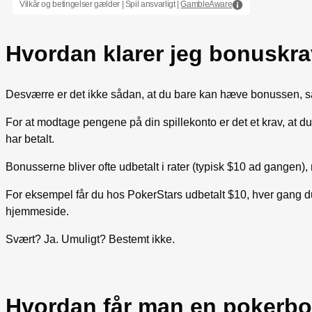
Vilkår og betingelser gælder | Spil ansvarligt |
GambleAware
Hvordan klarer jeg bonuskr
Desværre er det ikke sådan, at du bare kan hæve bonussen, så 
For at modtage pengene på din spillekonto er det et krav, at du 
har betalt.
Bonusserne bliver ofte udbetalt i rater (typisk $10 ad gangen), 
For eksempel får du hos PokerStars udbetalt $10, hver gang 
hjemmeside.
Svært? Ja. Umuligt? Bestemt ikke.
Hvordan får man en pokerb