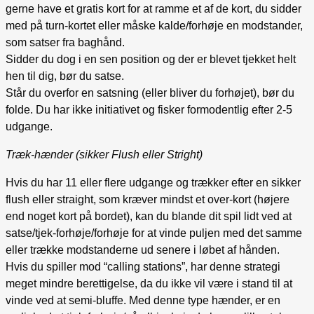
gerne have et gratis kort for at ramme et af de kort, du sidder
med på turn-kortet eller måske kalde/forhøje en modstander,
som satser fra baghånd.
Sidder du dog i en sen position og der er blevet tjekket helt
hen til dig, bør du satse.
Står du overfor en satsning (eller bliver du forhøjet), bør du
folde. Du har ikke initiativet og fisker formodentlig efter 2-5
udgange.
Træk-hænder (sikker Flush eller Stright)
Hvis du har 11 eller flere udgange og trækker efter en sikker
flush eller straight, som kræver mindst et over-kort (højere
end noget kort på bordet), kan du blande dit spil lidt ved at
satse/tjek-forhøje/forhøje for at vinde puljen med det samme
eller trække modstanderne ud senere i løbet af hånden.
Hvis du spiller mod “calling stations”, har denne strategi
meget mindre berettigelse, da du ikke vil være i stand til at
vinde ved at semi-bluffe. Med denne type hænder, er en