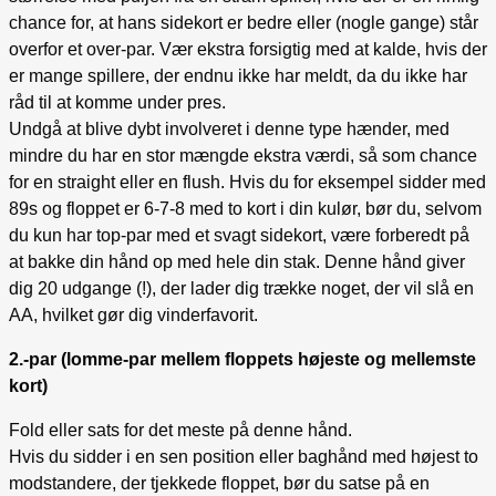
chance for, at hans sidekort er bedre eller (nogle gange) står
overfor et over-par. Vær ekstra forsigtig med at kalde, hvis der
er mange spillere, der endnu ikke har meldt, da du ikke har
råd til at komme under pres.
Undgå at blive dybt involveret i denne type hænder, med
mindre du har en stor mængde ekstra værdi, så som chance
for en straight eller en flush. Hvis du for eksempel sidder med
89s og floppet er 6-7-8 med to kort i din kulør, bør du, selvom
du kun har top-par med et svagt sidekort, være forberedt på
at bakke din hånd op med hele din stak. Denne hånd giver
dig 20 udgange (!), der lader dig trække noget, der vil slå en
AA, hvilket gør dig vinderfavorit.
2.-par (lomme-par mellem floppets højeste og mellemste
kort)
Fold eller sats for det meste på denne hånd.
Hvis du sidder i en sen position eller baghånd med højest to
modstandere, der tjekkede floppet, bør du satse på en