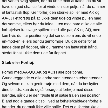
det var en svag spiller, bør du læne mod at kalde, da du vil
have en god chance for at vinde en stor pulje, når du rammer
et fantastisk flop. Genforhøj den stærke spiller med AK og
AA-JJ i et forsøg på at lukke dem ude og vinde puljen med
det samme, ellers bør du folde. Læn mod bare at kalde alle
forhøjelser fra svage spillere med alle par, AK og AQ, men
kun hvis du har position og det ser ud som om, du vil ende
en-mod-en, ellers bør du genforhøje. Du gør dette for at
fange dem på floppet, når du rammer en fantastisk hånd, i
stedet for at lukke dem ude før floppet.
Slæb eller Forhøj:
Forhøj med AA-QQ, AK og AQs i alle positioner.
Grundlæggende er alle andre start hænder slæber hænder.
Og selvom du kan genforhøje med dem, når du beskytter
dine blinds, kan du også forsøge at forhøje med disse
hænder, når du er den første til at satse fra en sen position.
Bland nogle gange dit spil, ved at forhøje/kalde/genforhøje
hænder, du normalt ikke ville spille. Det er at foretrække at