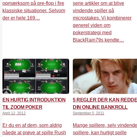
opmærksom på pre-flop i fire
serie artikler om at blive
klassiske situationer. Selvom
vindende spiller på
der er hele 169…
microstakes. Vi kombinerer
generel viden om
pokerstrategi med
BlackRain79s kendte…
EN HURTIG INTRODUKTION
5 REGLER DER KAN REDD
TIL ZOOM POKER
DIN ONLINE BANKROLL
April 12, 2012
September 5, 2011
Er du en af dem, som aldrig
Mange spillere, selv vindend
nåede at prøve at spille Rush
spillere, kan hurtigt spille