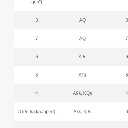
gun”)
8
AQ
8
7
AQ
7
6
AJs
6
5
ATs
5
4
A9s, KQs
4
3 (én fra knappen)
Axs, KJs
3