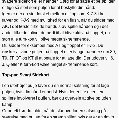
svagere sidekort eller hænder. Sørg for at satse et beløb, der
er lige så stort som puljen for at beskytte din hånd.
Igen er der en stor forskel mellem et flop som K-7-3 i tre
farver og K-J-9 med mulighed for en flush, når du sidder med
AK. I det første tilfælde bør du sløv-spille hånden og i det
andet tilfælde, bliver du nødt til at blive aktiv på floppet, da
stort alle turn-kort vil blive meget skræmmende.
Du sidder for eksempel med AT og floppet er T-7-2. Du
ønsker at vinde puljen på floppet eller tvinge hænder som 89,
T9, JT, QT og KT til at betale for at jage dig. Der udover vil 6,
J, Q eller K turn-kort være meget skræmmende kort.
Top-par, Svagt Sidekort
I en uforhøjet pulje laver du en normal satsning for at tage
puljen, hvis din hånd er bedst. Hvis der er fire eller flere
spillere involveret i puljen, bør du overveje at give op uden
kamp.
Generelt bør du folde, når du står overfor en satsning på
størrelse med puljen fra en stram spiller, hvis der er en rimlig