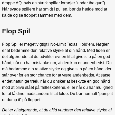
droppe AQ, hvis en stærk spiller forhøjer “under the gun”).
Når svage spillere har smidt i puljen, bør du hælde mod at
kalde og se floppet sammen med dem.
Flop Spil
Flop Spil er meget vigtigt i No-Limit Texas Hold’em. Nøglen
er at bedømme den relative styrke af din hånd. Med tiden er
det afgørende, at du udvikler evnen til at give slip på en god
hånd, når du har mistanke om, at den kun er andenbedst. Du
må bedømme din relative styrke og give slip på en hånd, der
står over for en stor chance for at være andenbedst. At satse
er det naturlige træk, når du ønsker at beskytte en god hånd
mod at blive slået på fælleskortene, eller når du har mulighed
for at få dine modstandere til at folde. Du bør normalt “pump it
or dump it” på floppet.
Det er altafgørende, at du aItid vurderer den relative styrke af