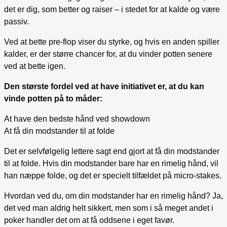
det er dig, som better og raiser – i stedet for at kalde og være
passiv.
Ved at bette pre-flop viser du styrke, og hvis en anden spiller
kalder, er der større chancer for, at du vinder potten senere
ved at bette igen.
Den største fordel ved at have initiativet er, at du kan
vinde potten på to måder:
At have den bedste hånd ved showdown
At få din modstander til at folde
Det er selvfølgelig lettere sagt end gjort at få din modstander
til at folde. Hvis din modstander bare har en rimelig hånd, vil
han næppe folde, og det er specielt tilfældet på micro-stakes.
Hvordan ved du, om din modstander har en rimelig hånd? Ja,
det ved man aldrig helt sikkert, men som i så meget andet i
poker handler det om at få oddsene i eget favør.