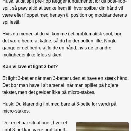
Husk, at dit spil pre-flop lægger fundamentet for dit post-flop-
spil, så prøv altid at tænke frem til, hvor spilbar din hånd vil
være efter floppet med hensyn til position og modstanderens
spillestil.
Hvis du mener, at du vil komme i et problematisk spot, bør
det være bedre at kalde, så du holder potten lille. Nogle
gange er det bedre at folde en hånd, hvis de to andre
muligheder ikke føles sikkert.
Kan vi lave et light 3-bet?
Et light 3-bet er når man 3-better uden at have en stærk hånd.
Det bør man have i sit arsenal, når man spiller på højere
takster, men det gælder ikke på micro-stakes.
Husk: Du klarer dig fint med bare at 3-bette for værdi på
micro-stakes.
Der er et par situationer, hvor et
light 3-bet kan være profitabelt,