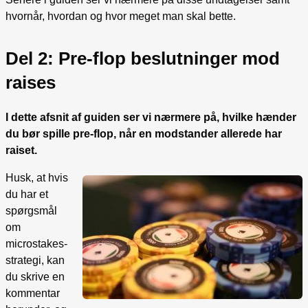
hvornår, hvordan og hvor meget man skal bette.
Del 2: Pre-flop beslutninger mod
raises
I dette afsnit af guiden ser vi nærmere på, hvilke hænder
du bør spille pre-flop, når en modstander allerede har
raiset.
Husk, at hvis
du har et
spørgsmål
om
microstakes-
strategi, kan
du skrive en
kommentar