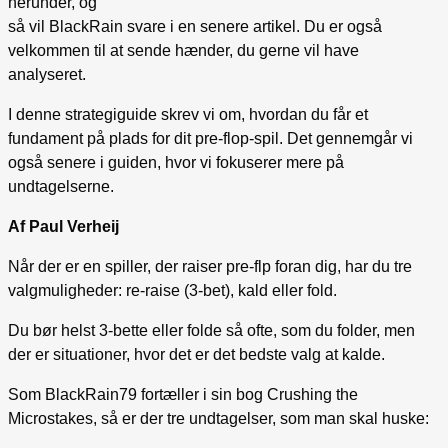
herunder, og
så vil BlackRain svare i en senere artikel. Du er også
velkommen til at sende hænder, du gerne vil have
analyseret.
I denne strategiguide skrev vi om, hvordan du får et
fundament på plads for dit pre-flop-spil. Det gennemgår vi
også senere i guiden, hvor vi fokuserer mere på
undtagelserne.
Af Paul Verheij
Når der er en spiller, der raiser pre-flp foran dig, har du tre
valgmuligheder: re-raise (3-bet), kald eller fold.
Du bør helst 3-bette eller folde så ofte, som du folder, men
der er situationer, hvor det er det bedste valg at kalde.
Som BlackRain79 fortæller i sin bog Crushing the
Microstakes, så er der tre undtagelser, som man skal huske: