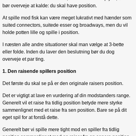
bør overveje at kalde: du skal have position.
At spille mod fisk kan være meget lukrativt med hænder som
suited connectors, suitede esser og broadways, men du vil
holde potten lille og spille i position.
I næsten alle andre situationer skal man vælge at 3-bette
eller folde. Inden du laver den beslutning bør du dog
overveje et par ting.
1. Den raisende spillers position
Det første du skal se på er den originale raisers position.
Det er vigtigt at lave en vurdering af din modstanders range.
Generelt vil et raise fra tidlig position betyde mere styrke
sammenlignet med et raise fra sen position. Bare se på dit
eget spil for at forstå dette.
Generelt bør vi spille mere tight mod en spiller fra tidlig