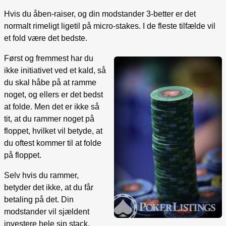
Hvis du åben-raiser, og din modstander 3-better er det
normalt rimeligt ligetil på micro-stakes. I de fleste tilfælde vil
et fold være det bedste.
Først og fremmest har du
ikke initiativet ved et kald, så
du skal håbe på at ramme
noget, og ellers er det bedst
at folde. Men det er ikke så
tit, at du rammer noget på
floppet, hvilket vil betyde, at
du oftest kommer til at folde
på floppet.
Selv hvis du rammer,
betyder det ikke, at du får
betaling på det. Din
modstander vil sjældent
investere hele sin stack.