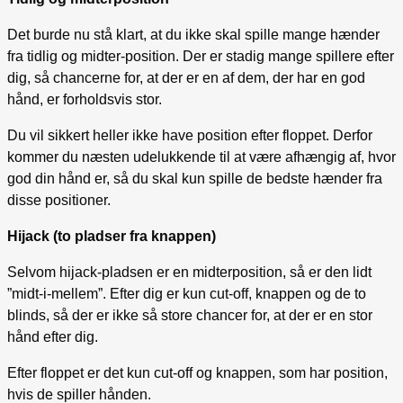
Det burde nu stå klart, at du ikke skal spille mange hænder
fra tidlig og midter-position. Der er stadig mange spillere efter
dig, så chancerne for, at der er en af dem, der har en god
hånd, er forholdsvis stor.
Du vil sikkert heller ikke have position efter floppet. Derfor
kommer du næsten udelukkende til at være afhængig af, hvor
god din hånd er, så du skal kun spille de bedste hænder fra
disse positioner.
Hijack (to pladser fra knappen)
Selvom hijack-pladsen er en midterposition, så er den lidt
”midt-i-mellem”. Efter dig er kun cut-off, knappen og de to
blinds, så der er ikke så store chancer for, at der er en stor
hånd efter dig.
Efter floppet er det kun cut-off og knappen, som har position,
hvis de spiller hånden.