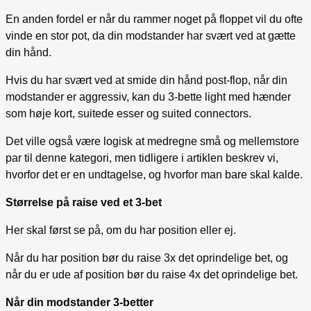
En anden fordel er når du rammer noget på floppet vil du ofte
vinde en stor pot, da din modstander har svært ved at gætte
din hånd.
Hvis du har svært ved at smide din hånd post-flop, når din
modstander er aggressiv, kan du 3-bette light med hænder
som høje kort, suitede esser og suited connectors.
Det ville også være logisk at medregne små og mellemstore
par til denne kategori, men tidligere i artiklen beskrev vi,
hvorfor det er en undtagelse, og hvorfor man bare skal kalde.
Størrelse på raise ved et 3-bet
Her skal først se på, om du har position eller ej.
Når du har position bør du raise 3x det oprindelige bet, og
når du er ude af position bør du raise 4x det oprindelige bet.
Når din modstander 3-better