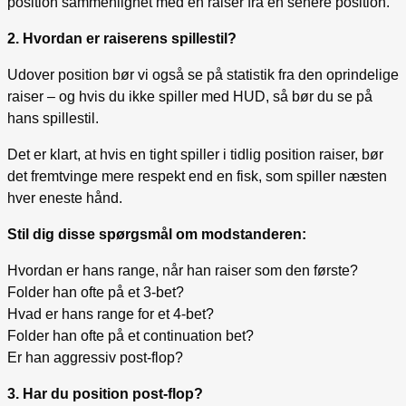
position sammenlignet med en raiser fra en senere position.
2. Hvordan er raiserens spillestil?
Udover position bør vi også se på statistik fra den oprindelige
raiser – og hvis du ikke spiller med HUD, så bør du se på
hans spillestil.
Det er klart, at hvis en tight spiller i tidlig position raiser, bør
det fremtvinge mere respekt end en fisk, som spiller næsten
hver eneste hånd.
Stil dig disse spørgsmål om modstanderen:
Hvordan er hans range, når han raiser som den første?
Folder han ofte på et 3-bet?
Hvad er hans range for et 4-bet?
Folder han ofte på et continuation bet?
Er han aggressiv post-flop?
3. Har du position post-flop?