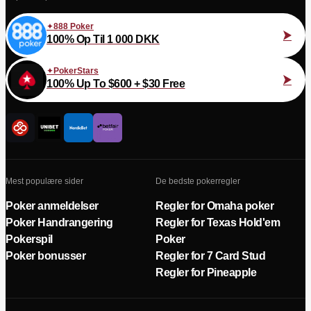
888 Poker
100% Op Til 1 000 DKK
PokerStars
100% Up To $600 + $30 Free
Mest populære sider
De bedste pokerregler
Poker anmeldelser
Regler for Omaha poker
Poker Handrangering
Regler for Texas Hold'em
Pokerspil
Poker
Poker bonusser
Regler for 7 Card Stud
Regler for Pineapple