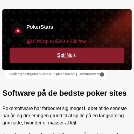
PokerStars
100% up to $600 + $30 free
Spil Nu
Vilkår og betingelser gælder | Spil ansvarligt |
GambleAware
Software på de bedste poker sites
Pokersoftware har forbedret sig meget i løbet af de seneste
par år, og der er ingen grund til at spille på en langsom og
grim side, hvor der er masser af fejl.