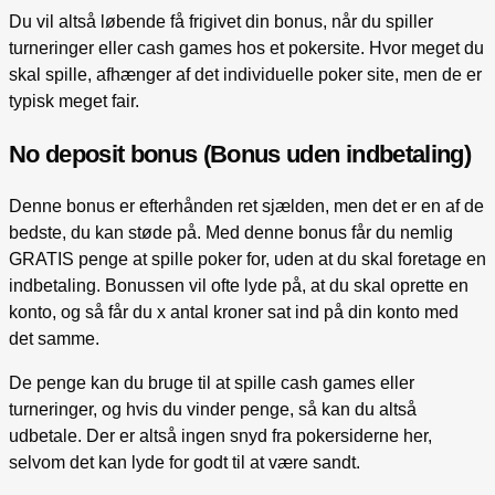
Du vil altså løbende få frigivet din bonus, når du spiller
turneringer eller cash games hos et pokersite. Hvor meget du
skal spille, afhænger af det individuelle poker site, men de er
typisk meget fair.
No deposit bonus (Bonus uden indbetaling)
Denne bonus er efterhånden ret sjælden, men det er en af de
bedste, du kan støde på. Med denne bonus får du nemlig
GRATIS penge at spille poker for, uden at du skal foretage en
indbetaling. Bonussen vil ofte lyde på, at du skal oprette en
konto, og så får du x antal kroner sat ind på din konto med
det samme.
De penge kan du bruge til at spille cash games eller
turneringer, og hvis du vinder penge, så kan du altså
udbetale. Der er altså ingen snyd fra pokersiderne her,
selvom det kan lyde for godt til at være sandt.