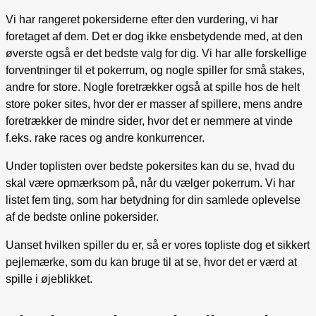
Vi har rangeret pokersiderne efter den vurdering, vi har
foretaget af dem. Det er dog ikke ensbetydende med, at den
øverste også er det bedste valg for dig. Vi har alle forskellige
forventninger til et pokerrum, og nogle spiller for små stakes,
andre for store. Nogle foretrækker også at spille hos de helt
store poker sites, hvor der er masser af spillere, mens andre
foretrækker de mindre sider, hvor det er nemmere at vinde
f.eks. rake races og andre konkurrencer.
Under toplisten over bedste pokersites kan du se, hvad du
skal være opmærksom på, når du vælger pokerrum. Vi har
listet fem ting, som har betydning for din samlede oplevelse
af de bedste online pokersider.
Uanset hvilken spiller du er, så er vores topliste dog et sikkert
pejlemærke, som du kan bruge til at se, hvor det er værd at
spille i øjeblikket.