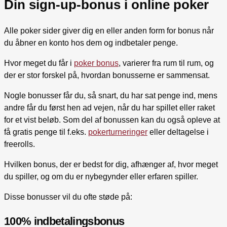
Din sign-up-bonus i online poker
Alle poker sider giver dig en eller anden form for bonus når
du åbner en konto hos dem og indbetaler penge.
Hvor meget du får i
poker bonus
, varierer fra rum til rum, og
der er stor forskel på, hvordan bonusserne er sammensat.
Nogle bonusser får du, så snart, du har sat penge ind, mens
andre får du først hen ad vejen, når du har spillet eller raket
for et vist beløb. Som del af bonussen kan du også opleve at
få gratis penge til f.eks.
pokerturneringer
eller deltagelse i
freerolls.
Hvilken bonus, der er bedst for dig, afhænger af, hvor meget
du spiller, og om du er nybegynder eller erfaren spiller.
Disse bonusser vil du ofte støde på:
100% indbetalingsbonus