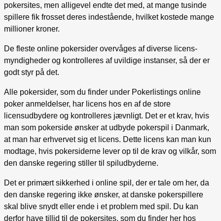
pokersites, men alligevel endte det med, at mange tusinde
spillere fik frosset deres indestående, hvilket kostede mange
millioner kroner.
De fleste online pokersider overvåges af diverse licens-
myndigheder og kontrolleres af uvildige instanser, så der er
godt styr på det.
Alle pokersider, som du finder under Pokerlistings online
poker anmeldelser, har licens hos en af de store
licensudbydere og kontrolleres jævnligt. Det er et krav, hvis
man som pokerside ønsker at udbyde pokerspil i Danmark,
at man har erhvervet sig et licens. Dette licens kan man kun
modtage, hvis pokersiderne lever op til de krav og vilkår, som
den danske regering stiller til spiludbyderne.
Det er primært sikkerhed i online spil, der er tale om her, da
den danske regering ikke ønsker, at danske pokerspillere
skal blive snydt eller ende i et problem med spil. Du kan
derfor have tillid til de pokersites, som du finder her hos