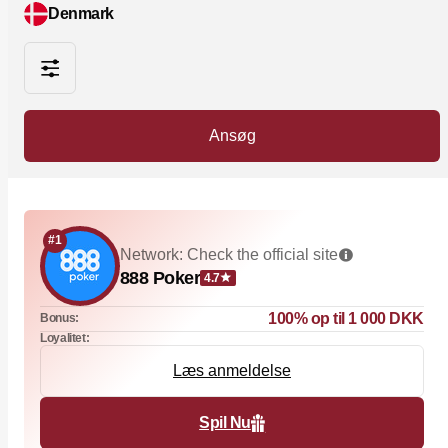
Denmark
Ansøg
#1
Network: Check the official site
888 Poker
4.7
100% op til 1 000 DKK
Bonus:
Loyalitet:
Læs anmeldelse
Spil Nu