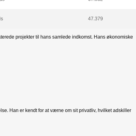
ds
47.379
laterede projekter til hans samlede indkomst. Hans økonomiske
se. Han er kendt for at værne om sit privatliv, hvilket adskiller