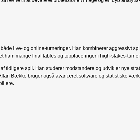
in evne til at bevare et professionelt image og en dyb analytisk t
åde live- og online-turneringer. Han kombinerer aggressivt spil 
t ham mange final tables og topplaceringer i high-stakes-turner
 tidligere spil. Han studerer modstandere og udvikler nye strateg
lan Bække bruger også avanceret software og statistiske værktøjer
illere.