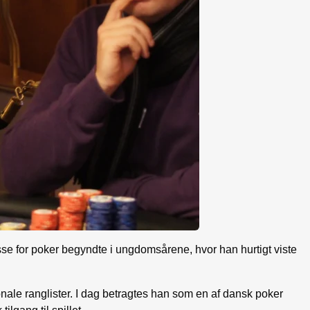
sse for poker begyndte i ungdomsårene, hvor han hurtigt viste
ale ranglister. I dag betragtes han som en af dansk poker