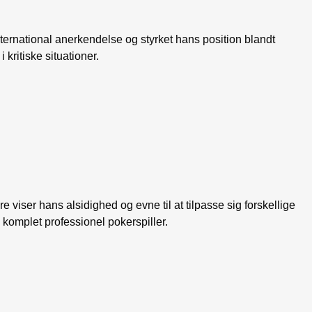
nternational anerkendelse og styrket hans position blandt
 kritiske situationer.
 viser hans alsidighed og evne til at tilpasse sig forskellige
e komplet professionel pokerspiller.