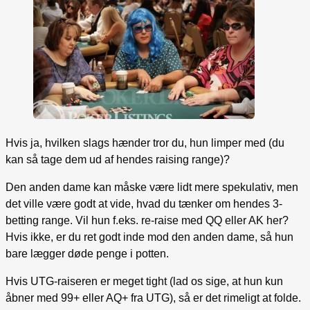
Hvis ja, hvilken slags hænder tror du, hun limper med (du
kan så tage dem ud af hendes raising range)?
Den anden dame kan måske være lidt mere spekulativ, men
det ville være godt at vide, hvad du tænker om hendes 3-
betting range. Vil hun f.eks. re-raise med QQ eller AK her?
Hvis ikke, er du ret godt inde mod den anden dame, så hun
bare lægger døde penge i potten.
Hvis UTG-raiseren er meget tight (lad os sige, at hun kun
åbner med 99+ eller AQ+ fra UTG), så er det rimeligt at folde.