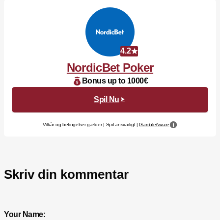
4.2
NordicBet Poker
Bonus up to 1000€
Spil Nu
Vilkår og betingelser gælder | Spil ansvarligt |
GambleAware
Skriv din kommentar
Your Name: