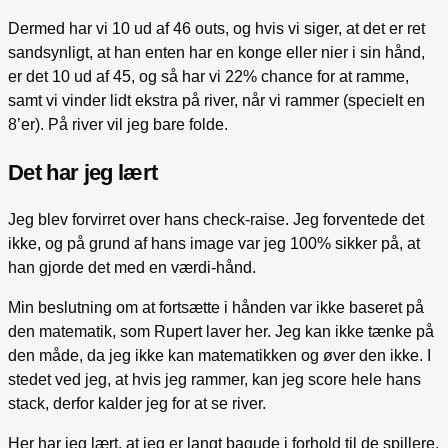
Dermed har vi 10 ud af 46 outs, og hvis vi siger, at det er ret
sandsynligt, at han enten har en konge eller nier i sin hånd,
er det 10 ud af 45, og så har vi 22% chance for at ramme,
samt vi vinder lidt ekstra på river, når vi rammer (specielt en
8’er). På river vil jeg bare folde.
Det har jeg lært
Jeg blev forvirret over hans check-raise. Jeg forventede det
ikke, og på grund af hans image var jeg 100% sikker på, at
han gjorde det med en værdi-hånd.
Min beslutning om at fortsætte i hånden var ikke baseret på
den matematik, som Rupert laver her. Jeg kan ikke tænke på
den måde, da jeg ikke kan matematikken og øver den ikke. I
stedet ved jeg, at hvis jeg rammer, kan jeg score hele hans
stack, derfor kalder jeg for at se river.
Her har jeg lært, at jeg er langt bagude i forhold til de spillere,