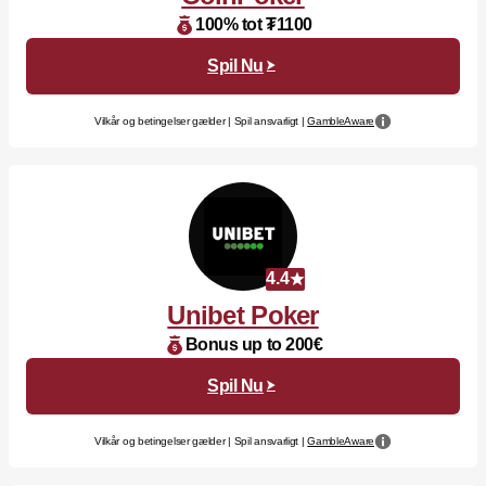
100% tot ₮1100
Spil Nu
Vilkår og betingelser gælder | Spil ansvarligt |
GambleAware
4.4
Unibet Poker
Bonus up to 200€
Spil Nu
Vilkår og betingelser gælder | Spil ansvarligt |
GambleAware