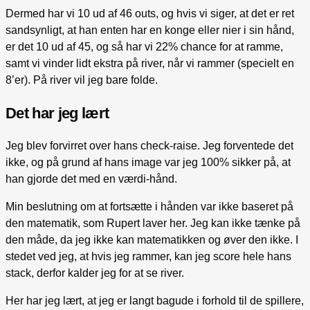
Dermed har vi 10 ud af 46 outs, og hvis vi siger, at det er ret
sandsynligt, at han enten har en konge eller nier i sin hånd,
er det 10 ud af 45, og så har vi 22% chance for at ramme,
samt vi vinder lidt ekstra på river, når vi rammer (specielt en
8’er). På river vil jeg bare folde.
Det har jeg lært
Jeg blev forvirret over hans check-raise. Jeg forventede det
ikke, og på grund af hans image var jeg 100% sikker på, at
han gjorde det med en værdi-hånd.
Min beslutning om at fortsætte i hånden var ikke baseret på
den matematik, som Rupert laver her. Jeg kan ikke tænke på
den måde, da jeg ikke kan matematikken og øver den ikke. I
stedet ved jeg, at hvis jeg rammer, kan jeg score hele hans
stack, derfor kalder jeg for at se river.
Her har jeg lært, at jeg er langt bagude i forhold til de spillere,