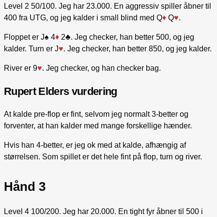
Level 2 50/100. Jeg har 23.000. En aggressiv spiller åbner til
400 fra UTG, og jeg kalder i small blind med Q
♦
Q
♥
.
Floppet er J♠ 4
♦
2♣. Jeg checker, han better 500, og jeg
kalder. Turn er J
♥
. Jeg checker, han better 850, og jeg kalder.
River er 9
♥
. Jeg checker, og han checker bag.
Rupert Elders vurdering
At kalde pre-flop er fint, selvom jeg normalt 3-better og
forventer, at han kalder med mange forskellige hænder.
Hvis han 4-better, er jeg ok med at kalde, afhængig af
størrelsen. Som spillet er det hele fint på flop, turn og river.
Hånd 3
Level 4 100/200. Jeg har 20.000. En tight fyr åbner til 500 i