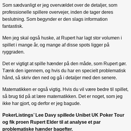
Som sædvanligt er jeg overvældet over de detaljer, som
professionelle spillere overvejer, inden de tager deres
beslutning. Som begynder er den slags information
fantastisk.
Men jeg skal også huske, at Rupert har lagt stor volumen i
spillet i mange år, og mange af disse spots ligger på
ryggraden.
Det er vigtigt at spille hænder på den måde, som Rupert gør.
Tænk den igennem, og hvis du har en specielt problematisk
hånd, så skriv den ned og gå i detaljer med den senere.
Matematikken er også vigtig. Hvis du vil være bedre til spillet,
så brug tid på at lære matematikken. Det er noget, som jeg
ikke har gjort, og derfor er jeg bagude.
PokerListings’ Lee Davy spillede Unibet UK Poker Tour
og fik proen Rupert Elder til at analyse et par
problematiske hænder bagefter.