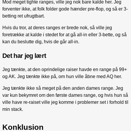
Mod meget tighte ranges, ville jeg nok bare kalde her. Jeg
forventer ikke, at folk folder gode hænder pre-flop, og så er 3-
betting ret ufrugtbart.
Hvis du tror, at deres ranges er brede nok, så ville jeg
foretrække at kalde i stedet for at gå all-in eller 3-bette, og så
kan du beslutte dig, hvis de går all-in.
Det har jeg lært
Jeg tænkte, at den oprindelige raiser havde en range på 99+
og AK. Jeg tænkte ikke på, om hun ville åbne med AQ her.
Jeg tænkte ikke så meget på den anden dames range. Jeg
var kun bekymret om den første dames range, og hvis hun så
ville have re-raiset ville jeg komme i problemer set i forhold til
min stack.
Konklusion