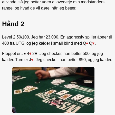
at vinde, så jeg better uden at overveje min modstanders
range, og hvad de vil gøre, når jeg better.
Hånd 2
Level 2 50/100. Jeg har 23.000. En aggressiv spiller åbner til
400 fra UTG, og jeg kalder i small blind med Q
♦
Q
♥
.
Floppet er J♠ 4
♦
2♣. Jeg checker, han better 500, og jeg
kalder. Turn er J
♥
. Jeg checker, han better 850, og jeg kalder.