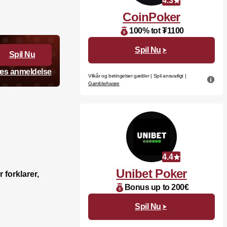
4.3
CoinPoker
100% tot ₮1100
Spil Nu
Spil Nu
æs anmeldelse
Vilkår og betingelser gælder | Spil ansvarligt |
GambleAware
4.4
Unibet Poker
 forklarer,
Bonus up to 200€
Spil Nu