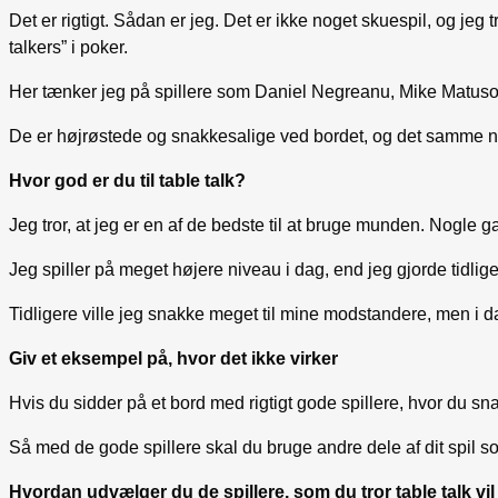
Det er rigtigt. Sådan er jeg. Det er ikke noget skuespil, og jeg t
talkers” i poker.
Her tænker jeg på spillere som Daniel Negreanu, Mike Matus
De er højrøstede og snakkesalige ved bordet, og det samme nå
Hvor god er du til table talk?
Jeg tror, at jeg er en af de bedste til at bruge munden. Nogle 
Jeg spiller på meget højere niveau i dag, end jeg gjorde tidlige
Tidligere ville jeg snakke meget til mine modstandere, men i dag
Giv et eksempel på, hvor det ikke virker
Hvis du sidder på et bord med rigtigt gode spillere, hvor du sna
Så med de gode spillere skal du bruge andre dele af dit spil s
Hvordan udvælger du de spillere, som du tror table talk vil