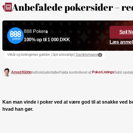
Anbefalede pokersider – re
888 Poker
Spil N
100% op til 1 000 DKK
Læs anmel
Vilkår og betingelser gælder | Spil ansvarligt |
GambleAware
Arved Klöhn
PokerListings
Indholdsaforfatter
Fakta kontrolleret af:
Sidst opdat
Kan man vinde i poker ved at være god til at snakke ved b
hvad han gør.