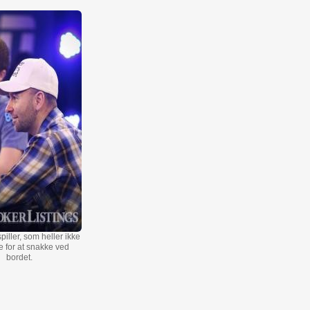
iller, som heller ikke
e for at snakke ved
bordet.