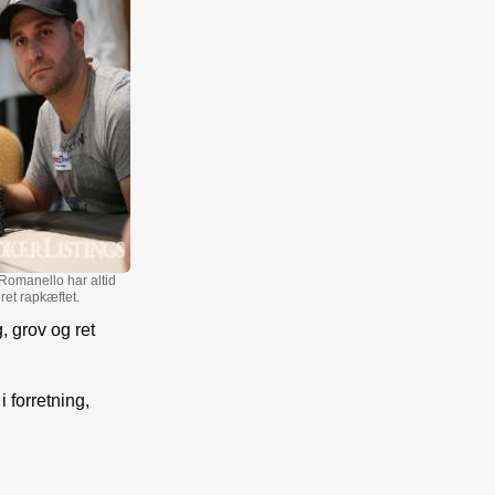
Romanello har altid
ret rapkæftet.
 grov og ret
 forretning,