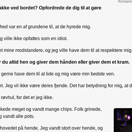
Romanel
nakke ved bordet? Opfordrede de dig til at gøre
hed var en af grundene til, at de hyrede mig.
 ville ikke opfattes som en idiot.
ret mine modstandere, og jeg ville have dem til at respektere mig
går du altid hen og giver dem hånden eller giver dem et kram.
eg gerne have dem til at lide og mig være min bedste ven.
llet. Jeg vil ikke være deres fjende. Det har betydning for mig, at 
røvhul, for det er jeg ikke.
talkede meget og vandt mange chips. Folk grinede,
g vandt alle pots.
i hovedet på hende. Jeg vandt stort over hende, og