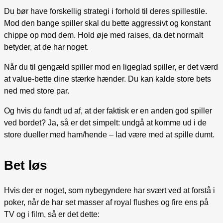
Du bør have forskellig strategi i forhold til deres spillestile.
Mod den bange spiller skal du bette aggressivt og konstant
chippe op mod dem. Hold øje med raises, da det normalt
betyder, at de har noget.
Når du til gengæld spiller mod en ligeglad spiller, er det værd
at value-bette dine stærke hænder. Du kan kalde store bets
ned med store par.
Og hvis du fandt ud af, at der faktisk er en anden god spiller
ved bordet? Ja, så er det simpelt: undgå at komme ud i de
store dueller med ham/hende – lad være med at spille dumt.
Bet løs
Hvis der er noget, som nybegyndere har svært ved at forstå i
poker, når de har set masser af royal flushes og fire ens på
TV og i film, så er det dette: