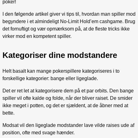
poker!
I den følgende artikel giver vi tips til, hvordan man spiller mod
begyndere i et almindeligt No-Limit Hold’em cashgame. Brug
det fornuftigt og vær opmærksom på, at de fleste tricks ikke
virker mod en kompetent spiller.
Kategoriser dine modstandere
Helt basalt kan mange pokerspillere kategoriseres i to
forskellige kategorier: bange eller ligeglade.
Det er ret let at kategorisere dem på et par orbits. Den bange
spiller vil ofte kalde og folde, når der bliver raiset. De smider
ikke meget i potten, og det er sjældent, at de åbner med at
bette.
Modsat vil den ligeglade modstander lave vilde raises ude af
position, ofte med svage hænder.