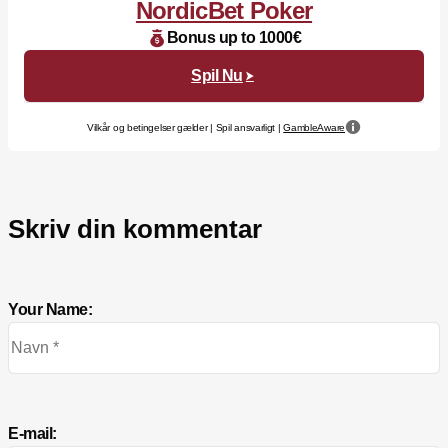
NordicBet Poker
Bonus up to 1000€
Spil Nu
Vilkår og betingelser gælder | Spil ansvarligt |
GambleAware
Skriv din kommentar
Your Name:
E-mail: