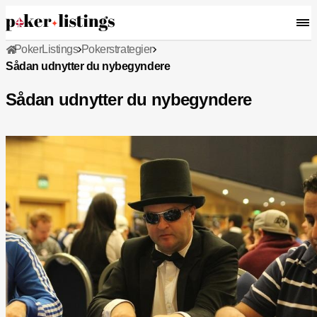
PokerListings
Pokerstrategier
Sådan udnytter du nybegyndere
Sådan udnytter du nybegyndere