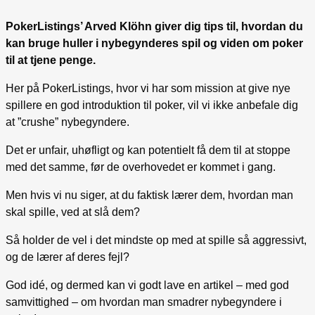
PokerListings’ Arved Klöhn giver dig tips til, hvordan du
kan bruge huller i nybegynderes spil og viden om poker
til at tjene penge.
Her på PokerListings, hvor vi har som mission at give nye
spillere en god introduktion til poker, vil vi ikke anbefale dig
at ”crushe” nybegyndere.
Det er unfair, uhøfligt og kan potentielt få dem til at stoppe
med det samme, før de overhovedet er kommet i gang.
Men hvis vi nu siger, at du faktisk lærer dem, hvordan man
skal spille, ved at slå dem?
Så holder de vel i det mindste op med at spille så aggressivt,
og de lærer af deres fejl?
God idé, og dermed kan vi godt lave en artikel – med god
samvittighed – om hvordan man smadrer nybegyndere i