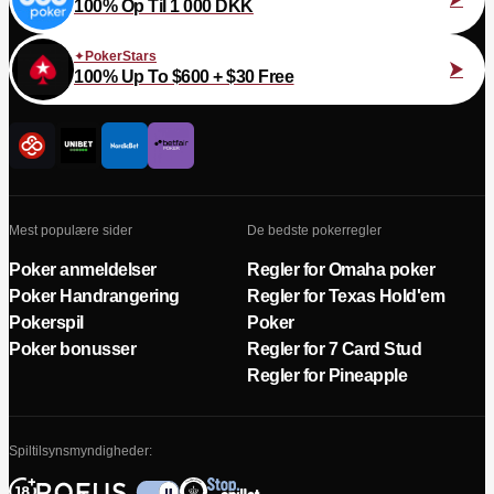
100% Op Til 1 000 DKK
PokerStars
100% Up To $600 + $30 Free
Mest populære sider
De bedste pokerregler
Poker anmeldelser
Regler for Omaha poker
Poker Handrangering
Regler for Texas Hold'em
Pokerspil
Poker
Poker bonusser
Regler for 7 Card Stud
Regler for Pineapple
Spiltilsynsmyndigheder: