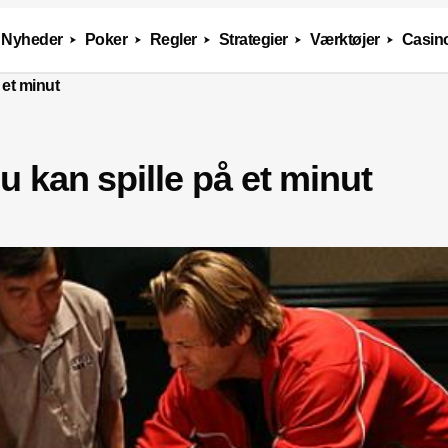
Nyheder
Poker
Regler
Strategier
Værktøjer
Casin
 et minut
 kan spille på et minut