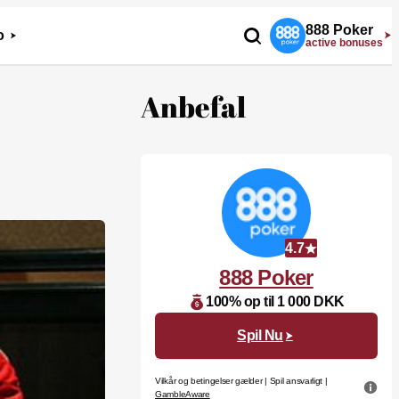
888 Poker
o
active bonuses
Anbefal
4.7
888 Poker
100% op til 1 000 DKK
Spil Nu
Vilkår og betingelser gælder | Spil ansvarligt |
GambleAware