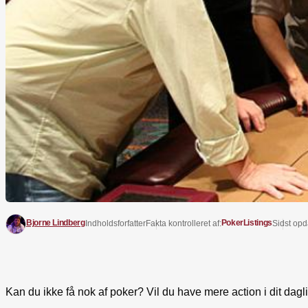
Bjorne Lindberg
PokerListings
Indholdsforfatter
Fakta kontrolleret af:
Sidst opd
Kan du ikke få nok af poker? Vil du have mere action i dit dagli