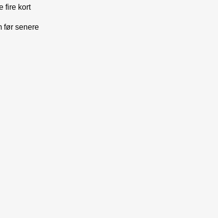
 fire kort
m før senere